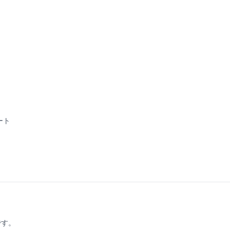
ート
です。