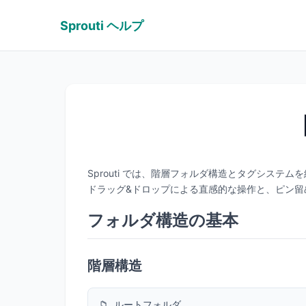
Sprouti ヘルプ
Sprouti では、階層フォルダ構造とタグシステ
ドラッグ&ドロップによる直感的な操作と、ピン留
フォルダ構造の基本
階層構造
📁 ルートフォルダ
