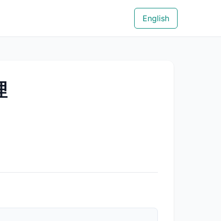
English
理