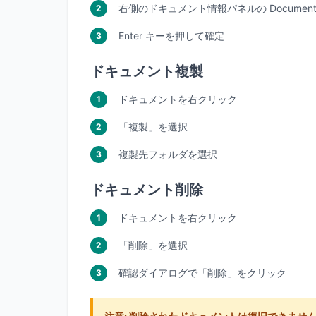
右側のドキュメント情報パネルの Documen
Enter キーを押して確定
ドキュメント複製
ドキュメントを右クリック
「複製」を選択
複製先フォルダを選択
ドキュメント削除
ドキュメントを右クリック
「削除」を選択
確認ダイアログで「削除」をクリック