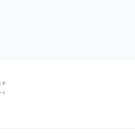
ます
ート