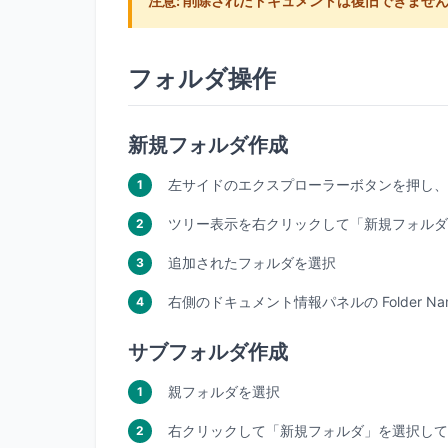
注意
: 削除されたドキュメントは復旧できませ
フォルダ操作
新規フォルダ作成
左サイドのエクスプローラーボタンを押し、
ツリー表示を右クリックして「新規フォルダ
追加されたフォルダを選択
右側のドキュメント情報パネルの Folder N
サブフォルダ作成
親フォルダを選択
右クリックして「新規フォルダ」を選択して