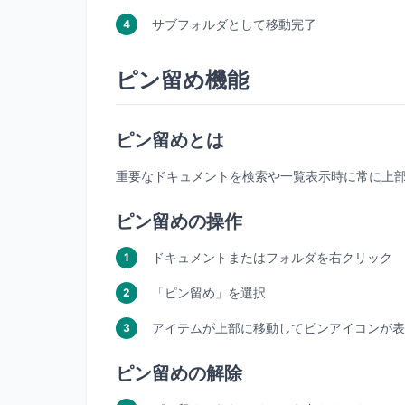
サブフォルダとして移動完了
ピン留め機能
ピン留めとは
重要なドキュメントを検索や一覧表示時に常に上
ピン留めの操作
ドキュメントまたはフォルダを右クリック
「ピン留め」を選択
アイテムが上部に移動してピンアイコンが表
ピン留めの解除