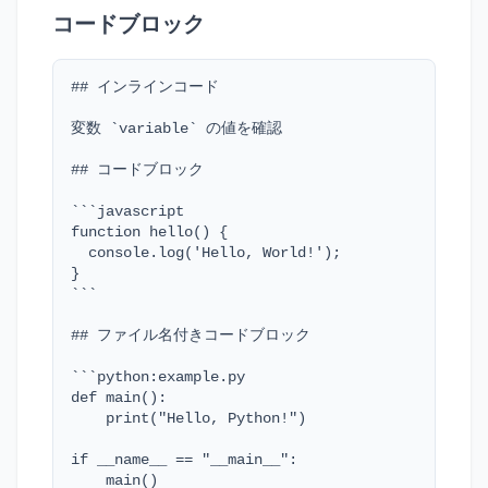
コードブロック
## インラインコード

変数 `variable` の値を確認

## コードブロック

```javascript

function hello() {

  console.log('Hello, World!');

}

```

## ファイル名付きコードブロック

```python:example.py

def main():

    print("Hello, Python!")

if __name__ == "__main__":

    main()
