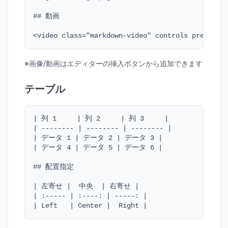
## 動画

<video class="markdown-video" controls preload=
※画像/動画はエディターの挿入ボタンから追加できます
テーブル
| 列 1     | 列 2     | 列 3     |

| -------- | -------- | -------- |

| データ 1 | データ 2 | データ 3 |

| データ 4 | データ 5 | データ 6 |

## 配置指定

| 左寄せ |  中央  | 右寄せ |

| :----- | :----: | -----: |

| Left   | Center |  Right |